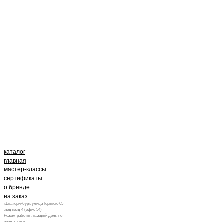
каталог
главная
мастер-классы
сертификаты
о бренде
на заказ
г.Екатеринбург, улица Горького 65
,подъезд 4 (офис 54)
Режим работы : каждый день, по
пред.записи