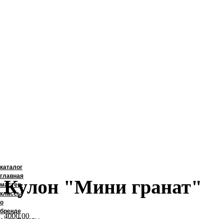
меню
каталог
главная
Кулон "Мини гранат"
мастер-
классы
о
бренде
4000,00