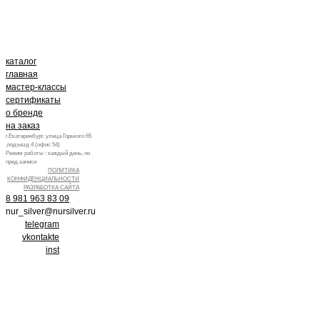
каталог
главная
мастер-классы
сертификаты
о бренде
на заказ
г.Екатеринбург, улица Горького 65
,подъезд 4 (офис 54)
Режим работы : каждый день, по
пред.записи
ПОЛИТИКА
КОНФИДЕНЦИАЛЬНОСТИ
РАЗРАБОТКА САЙТА
8 981 963 83 09
nur_silver@nursilver.ru
telegram
vkontakte
inst